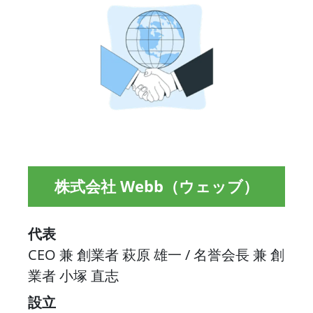
株式会社 Webb（ウェッブ）
代表
CEO 兼 創業者 萩原 雄一 / 名誉会長 兼 創
業者 小塚 直志
設立