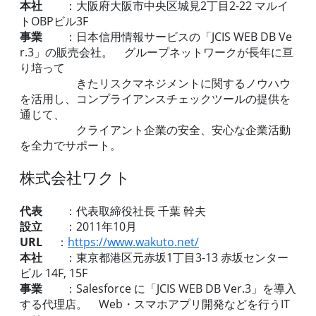
本社
：大阪府大阪市中央区城見2丁目2-22 マルイ
トOBPビル3F
事業
：日本信用情報サービスの「JCIS WEB DB Ve
r.3」の販売会社。 グループネットワークが長年に亘
り培って
きたリスクマネジメントに関するノウハウ
を活用し、コンプライアンスチェックツールの提供を
通じて、
クライアント企業の安全、安心な企業活動
を全力でサポート。
株式会社ワクト
代表
：代表取締役社長 千葉 幹夫
設立
：2011年10月
URL
：
https://www.wakuto.net/
本社
：東京都港区元赤坂1丁目3-13 赤坂センター
ビル 14F, 15F
事業
：Salesforce に「JCIS WEB DB Ver.3」を導入
する代理店。 Web・スマホアプリ開発などを行うIT