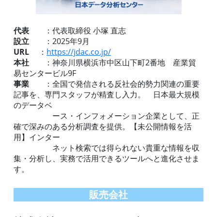
代表
：代表取締役 小塚 直志
設立
：2025年9月
URL
：
https://jdac.co.jp/
本社
：神奈川県横浜市中区山下町2番地 産業貿
易センタービル9F
事業
：全国で発信される反社会的勢力関連の重要
記事を、専門スタッフが精査し入力。 日本最大規模
のデータベ
ース・インフォメーション企業として、正
確で深みのある分析調査を提供。【未公開情報を活
用】インター
ネット検索では得られない貴重な情報を収
集・分析し、実務で活用できるツールへと進化させま
す。
販売会社