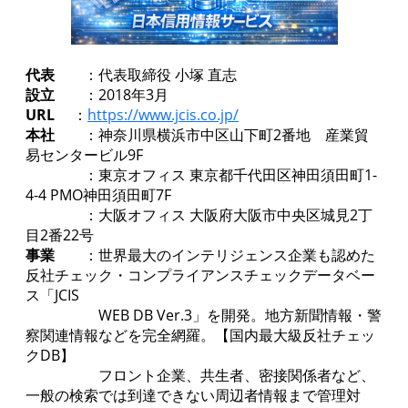
代表
：代表取締役 小塚 直志
設立
：2018年3月
URL
：
https://www.jcis.co.jp/
本社
：神奈川県横浜市中区山下町2番地 産業貿
易センタービル9F
：東京オフィス 東京都千代田区神田須田町1-
4-4 PMO神田須田町7F
：大阪オフィス 大阪府大阪市中央区城見2丁
目2番22号
事業
：世界最大のインテリジェンス企業も認めた
反社チェック・コンプライアンスチェックデータベー
ス「JCIS
WEB DB Ver.3」を開発。地方新聞情報・警
察関連情報などを完全網羅。【国内最大級反社チェッ
クDB】
フロント企業、共生者、密接関係者など、
一般の検索では到達できない周辺者情報まで管理対