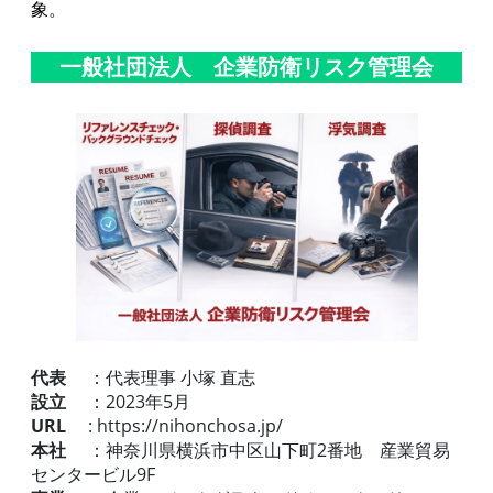
象。
一般社団法人 企業防衛リスク管理会
代表
：代表理事 小塚 直志
設立
：2023年5月
URL
: https://nihonchosa.jp/
本社
：神奈川県横浜市中区山下町2番地 産業貿易
センタービル9F