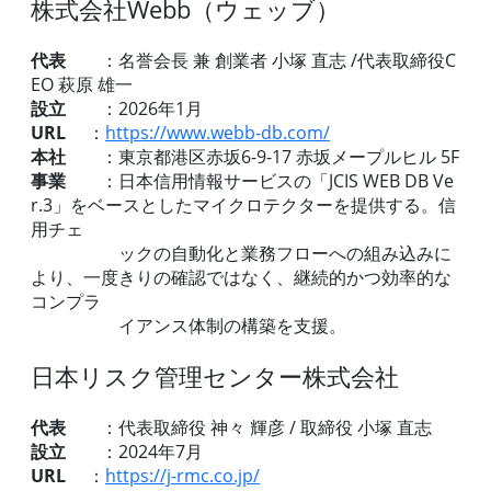
株式会社Webb（ウェッブ）
代表
：名誉会長 兼 創業者 小塚 直志 /代表取締役C
EO 萩原 雄一
設立
：2026年1月
URL
：
https://www.webb-db.com/
本社
：東京都港区赤坂6-9-17 赤坂メープルヒル 5F
事業
：日本信用情報サービスの「JCIS WEB DB Ve
r.3」をベースとしたマイクロテクターを提供する。信
用チェ
ックの自動化と業務フローへの組み込みに
より、一度きりの確認ではなく、継続的かつ効率的な
コンプラ
イアンス体制の構築を支援。
日本リスク管理センター株式会社
代表
：代表取締役 神々 輝彦 / 取締役 小塚 直志
設立
：2024年7月
URL
：
https://j-rmc.co.jp/