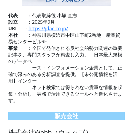
代表
：代表取締役 小塚 直志
設立
：2025年9月
URL
：
https://jdac.co.jp/
本社
：神奈川県横浜市中区山下町2番地 産業貿
易センタービル9F
事業
：全国で発信される反社会的勢力関連の重要
記事を、専門スタッフが精査し入力。 日本最大規模
のデータベ
ース・インフォメーション企業として、正
確で深みのある分析調査を提供。【未公開情報を活
用】インター
ネット検索では得られない貴重な情報を収
集・分析し、実務で活用できるツールへと進化させま
す。
販売会社
株式会社Webb（ウェッブ）