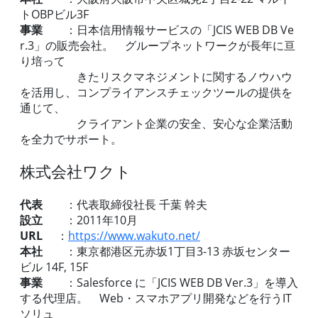
トOBPビル3F
事業
：日本信用情報サービスの「JCIS WEB DB Ve
r.3」の販売会社。 グループネットワークが長年に亘
り培って
きたリスクマネジメントに関するノウハウ
を活用し、コンプライアンスチェックツールの提供を
通じて、
クライアント企業の安全、安心な企業活動
を全力でサポート。
株式会社ワクト
代表
：代表取締役社長 千葉 幹夫
設立
：2011年10月
URL
：
https://www.wakuto.net/
本社
：東京都港区元赤坂1丁目3-13 赤坂センター
ビル 14F, 15F
事業
：Salesforce に「JCIS WEB DB Ver.3」を導入
する代理店。 Web・スマホアプリ開発などを行うIT
ソリュ