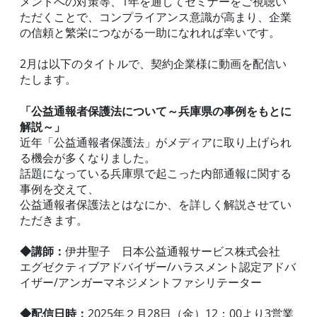
メントへの対策等、1年を通してセミナーをご視聴い
ただくことで、コンプライアンス意識が高まり、企業
の信頼と繁栄につながる一助になれれば幸いです。
2月は以下のタイトルで、契約企業様に動画を配信い
たします。
「公益通報者保護法について～兵庫県の事例をもとに
解説～」
近年「公益通報者保護法」がメディアに取り上げられ
る機会が多くなりました。
話題になっている兵庫県で起こった内部通報に関する
事例を交えて、
公益通報者保護法とはなにか、を詳しく解説させてい
ただきます。
◆講師：
伊井聖子 日本公益通報サービス株式会社
エグゼクティブアドバイザー/ハラスメント認定アドバ
イザー/アンガーマネジメントファシリテーター
◆配信日時：
2025年２月28日（金）12：00より3営業