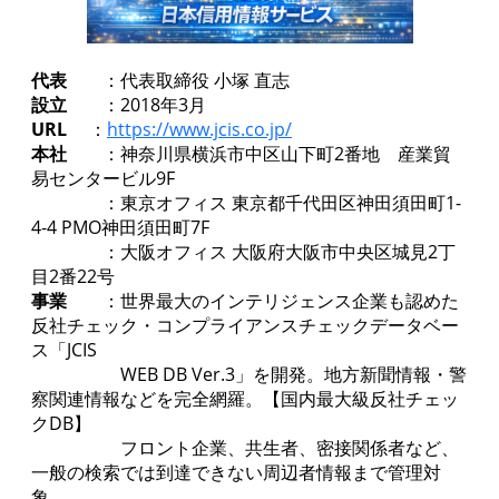
代表
：代表取締役 小塚 直志
設立
：2018年3月
URL
：
https://www.jcis.co.jp/
本社
：神奈川県横浜市中区山下町2番地 産業貿
易センタービル9F
：東京オフィス 東京都千代田区神田須田町1-
4-4 PMO神田須田町7F
：大阪オフィス 大阪府大阪市中央区城見2丁
目2番22号
事業
：世界最大のインテリジェンス企業も認めた
反社チェック・コンプライアンスチェックデータベー
ス「JCIS
WEB DB Ver.3」を開発。地方新聞情報・警
察関連情報などを完全網羅。【国内最大級反社チェッ
クDB】
フロント企業、共生者、密接関係者など、
一般の検索では到達できない周辺者情報まで管理対
象。