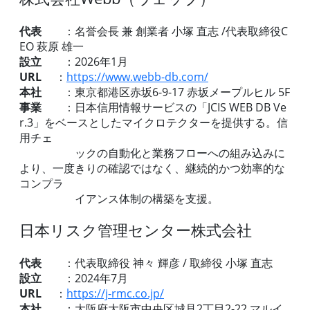
代表
：名誉会長 兼 創業者 小塚 直志 /代表取締役C
EO 萩原 雄一
設立
：2026年1月
URL
：
https://www.webb-db.com/
本社
：東京都港区赤坂6-9-17 赤坂メープルヒル 5F
事業
：日本信用情報サービスの「JCIS WEB DB Ve
r.3」をベースとしたマイクロテクターを提供する。信
用チェ
ックの自動化と業務フローへの組み込みに
より、一度きりの確認ではなく、継続的かつ効率的な
コンプラ
イアンス体制の構築を支援。
日本リスク管理センター株式会社
代表
：代表取締役 神々 輝彦 / 取締役 小塚 直志
設立
：2024年7月
URL
：
https://j-rmc.co.jp/
本社
：大阪府大阪市中央区城見2丁目2-22 マルイ