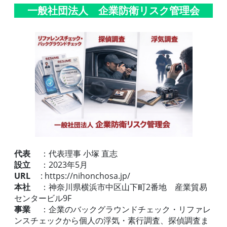
一般社団法人 企業防衛リスク管理会
代表
：代表理事 小塚 直志
設立
：2023年5月
URL
: https://nihonchosa.jp/
本社
：神奈川県横浜市中区山下町2番地 産業貿易
センタービル9F
事業
：企業のバックグラウンドチェック・リファレ
ンスチェックから個人の浮気・素行調査、探偵調査ま