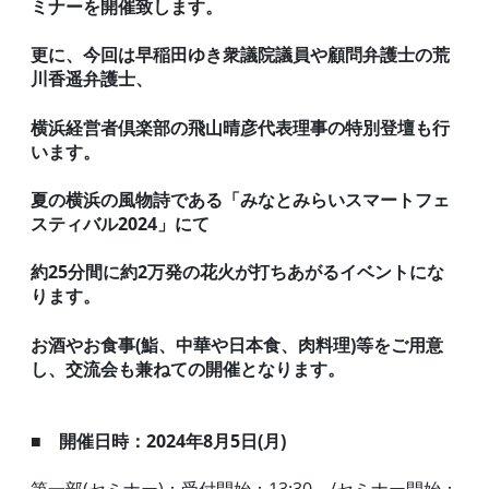
ミナーを開催致します。
更に、今回は早稲田ゆき衆議院議員や顧問弁護士の荒
川香遥弁護士、
横浜経営者倶楽部の飛山晴彦代表理事の特別登壇も行
います。
夏の横浜の風物詩である「みなとみらいスマートフェ
スティバル
2024
」にて
約
25
分間に約
2
万発の花火が打ちあがるイベントにな
ります。
お酒やお食事(鮨、中華や日本食、肉料理)等をご用意
し、交流会も兼ねての開催となります。
■
開催日時：2024年8月5日(月)