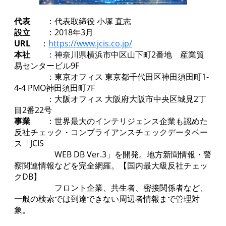
代表
：代表取締役 小塚 直志
設立
：2018年3月
URL
：
https://www.jcis.co.jp/
本社
：神奈川県横浜市中区山下町2番地 産業貿
易センタービル9F
：東京オフィス 東京都千代田区神田須田町1-
4-4 PMO神田須田町7F
：大阪オフィス 大阪府大阪市中央区城見2丁
目2番22号
事業
：世界最大のインテリジェンス企業も認めた
反社チェック・コンプライアンスチェックデータベー
ス「JCIS
WEB DB Ver.3」を開発。地方新聞情報・警
察関連情報などを完全網羅。【国内最大級反社チェッ
クDB】
フロント企業、共生者、密接関係者など、
一般の検索では到達できない周辺者情報まで管理対
象。