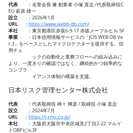
代表
：名誉会長 兼 創業者 小塚 直志 /代表取締役C
EO 萩原 雄一
設立
：2026年1月
URL
：
https://www.webb-db.com/
本社
：東京都港区赤坂6-9-17 赤坂メープルヒル 5F
事業
：日本信用情報サービスの「JCIS WEB DB Ve
r.3」をベースとしたマイクロテクターを提供する。信
用チェ
ックの自動化と業務フローへの組み込みに
より、一度きりの確認ではなく、継続的かつ効率的な
コンプラ
イアンス体制の構築を支援。
日本リスク管理センター株式会社
代表
：代表取締役 神々 輝彦 / 取締役 小塚 直志
設立
：2024年7月
URL
：
https://j-rmc.co.jp/
本社
：大阪府大阪市中央区城見2丁目2-22 マルイ
トOBPビル3F