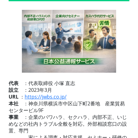
代表
：代表取締役 小塚 直志
設立
：2023年3月
URL
：
https://jwbs.co.jp/
本社
：神奈川県横浜市中区山下町2番地 産業貿易
センタービル9F
事業
：企業のパワハラ、セクハラ、内部不正、いじ
めなどの社内トラブル全般を対応。外部相談窓口の設
置、専門
家による調査・対応支援、セミナー・研修の