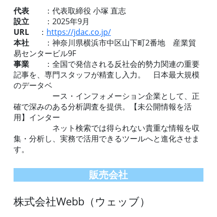
代表
：代表取締役 小塚 直志
設立
：2025年9月
URL
：
https://jdac.co.jp/
本社
：神奈川県横浜市中区山下町2番地 産業貿
易センタービル9F
事業
：全国で発信される反社会的勢力関連の重要
記事を、専門スタッフが精査し入力。 日本最大規模
のデータベ
ース・インフォメーション企業として、正
確で深みのある分析調査を提供。【未公開情報を活
用】インター
ネット検索では得られない貴重な情報を収
集・分析し、実務で活用できるツールへと進化させま
す。
販売会社
株式会社Webb（ウェッブ）