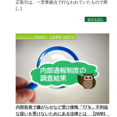
正取引は、一営業拠点で行なわれていたもので商
[…]
続きを読む
ハラスメント相談窓口
公益通報
内部不正
内部告発で嫌がらせなど受け後悔「17％」不利益
な扱いを受けないためにある法律とは 【JWBS