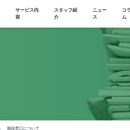
サービス内
スタッフ紹
ニュー
コ
容
介
ス
ム
） 相談窓口について